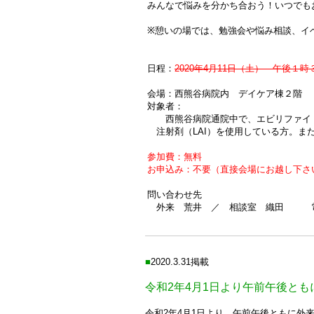
みんなで悩みを分かち合おう！いつでもおい
※憩いの場では、勉強会や悩み相談、イ
日程：
2020年4月11日（土） 午後１
会場：西熊谷病院内 デイケア棟２階
対象者：
西熊谷病院通院中で、エビリファイ・
注射剤（LAI）を使用している方。ま
参加費：無料
お申込み：不要（直接会場にお越し下さ
問い合わせ先
外来 荒井 ／ 相談室 織田 電話：048
■
2020.3.31掲載
令和2年4月1日より午前午後と
令和2年4月1日より、午前午後ともに外