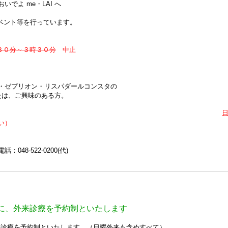
でよ me・LAI へ
ベント等を行っています。
時３０分～３時３０分
中止
ゼプリオン・リスパダールコンスタの
たは、ご興味のある方。
い）
-522-0200(代)
もに、外来診療を予約制といたします
来診療を予約制といたします。（日曜外来も含めすべて）