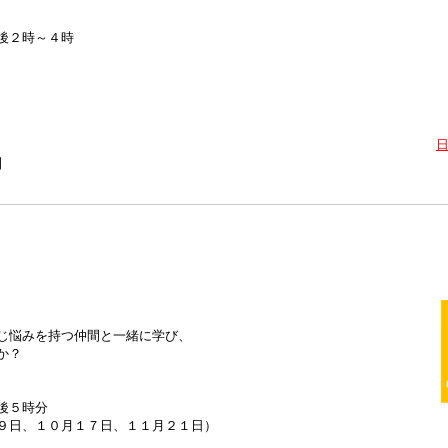
後２時～４時
】
じ悩みを持つ仲間と一緒に学び、
か？
後５時分
日、１０月１７日、１１月２１日）